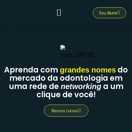
Sou Aluno
QUEM SOMOS
Abrir menu
Aprenda com
do
grandes nomes
mercado da odontologia em
uma rede de
a um
networking
clique de você!
Nossos cursos